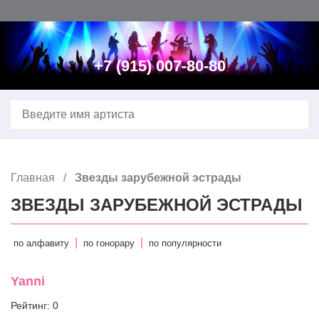
Главная
Контакты
+7 (915) 007-80-80
Расширенный поиск
Звезды зарубежной эстрады
Звезды Российской эстрады
Главная
Звезды зарубежной эстрады
Ведущий, конферансье, тамада
ЗВЕЗДЫ ЗАРУБЕЖНОЙ ЭСТРАДЫ
Юмористы, пародисты
|
|
по алфавиту
по гонорару
по популярности
DJ–Зарубежные
Yanni
DJ–Российские
Рейтинг: 0