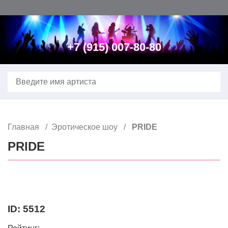
Главная
Контакты
+7 (915) 007-80-80
Расширенный поиск
Звезды зарубежной эстрады
Звезды Российской эстрады
Главная
Эротическое шоу
PRIDE
Ведущий, конферансье, тамада
PRIDE
Юмористы, пародисты
DJ–Зарубежные
ID: 5512
DJ–Российские