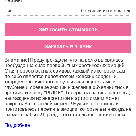
Рейтинг:
Оперные исполнители
Тип:
Сольный исполнитель
Музыканты
Запросить стоимость
Другое
Заказать в 1 клик
Внимание! Предупреждаем, что на волю вырвалась
необузданна сила первобытных эротических эмоций!
Стая первоклаcсных самцов, каждый из которых сам
по себе является повелителем женских сердец, и
творцом эротического шоу, вызывающего самые
глубокие и древние эмоции и желания объединились в
эротическое шоу "PRIDE". Теперь эта лавина восторга,
наслаждения их энергетикой и артистизмом может
накрыть Вас в любой момент! Будьте осторожны и
приготовьтесь пережить эмоции, которые вы никогда не
сможете забыть! Прайд - это стая львов - в животном
мире. А в нашем мире - Эротическое шоу "PRIDE" - это
Подробнее
стая трех Настоящих Мужчин, которые очень хорошо
знают, чего нужно женщинам, и как это преподнести.