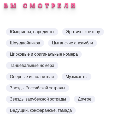
Животная энергетика эротического шоу "PRIDE"
ВЫ СМОТРЕЛИ
полностью овладевает Вашим вниманием, и вы
начинаете понимать, что теперь на самом деле знаете,
как выглядит наслаждение.
Юмористы, пародисты
Эротическое шоу
Шоу-двойников
Цыганские ансамбли
Цирковые и оригинальные номера
Танцевальные номера
Оперные исполнители
Музыканты
Звезды Российской эстрады
Звезды зарубежной эстрады
Другое
Ведущий, конферансье, тамада