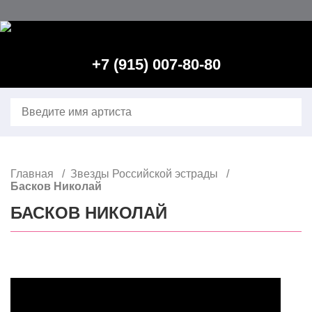
Главная
Контакты
+7 (915) 007-80-80
Расширенный поиск
Звезды зарубежной эстрады
Звезды Российской эстрады
Главная
Звезды Российской эстрады
Ведущий, конферансье, тамада
Басков Николай
БАСКОВ НИКОЛАЙ
Юмористы, пародисты
DJ–Зарубежные
DJ–Российские