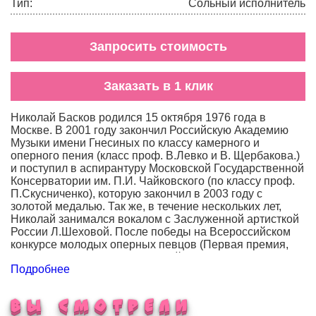
Тип:
Сольный исполнитель
Запросить стоимость
Заказать в 1 клик
Николай Басков родился 15 октября 1976 года в
Москве. В 2001 году закончил Российскую Академию
Музыки имени Гнесиных по классу камерного и
оперного пения (класс проф. В.Левко и В. Щербакова.)
и поступил в аспирантуру Московской Государственной
Консерватории им. П.И. Чайковского (по классу проф.
П.Скусниченко), которую закончил в 2003 году с
золотой медалью. Так же, в течение нескольких лет,
Николай занимался вокалом с Заслуженной артисткой
России Л.Шеховой. После победы на Всероссийском
конкурсе молодых оперных певцов (Первая премия,
1998 год), а так же после Второй премии на конкурсе
Подробнее
Grande Voce (Испания,1999 год), совсем юный Басков
получил предложение исполнить партию Ленского в
опере П.И, Чайковского «Евгений Онегин» на сцене
ВЫ СМОТРЕЛИ
Большого театра России в 1998 году. Он стал самым