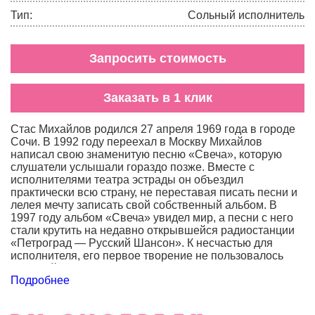
Тип:
Сольный исполнитель
Запросить стоимость
Заказать в 1 клик
Стас Михайлов родился 27 апреля 1969 года в городе
Сочи. В 1992 году переехал в Москву Михайлов
написал свою знаменитую песню «Свеча», которую
слушатели услышали гораздо позже. Вместе с
исполнителями театра эстрады он объездил
практически всю страну, не переставая писать песни и
лелея мечту записать свой собственный альбом. В
1997 году альбом «Свеча» увидел мир, а песни с него
стали крутить на недавно открывшейся радиостанции
«Петроград — Русский Шансон». К несчастью для
исполнителя, его первое творение не пользовалось
большой популярностью, однако одноименная песня
Подробнее
«Свеча» очень быстро запала в душу слушателям. Но
этого оказалось недостаточно для успеха, певец с
семьей уехал в Сочи. В 2000 году Михайлов