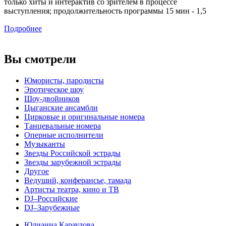
только хиты и интерактив со зрителем в процессе
выступления; продолжительность программы 15 мин - 1,5
часа; только живое исполнение.
Подробнее
Вы смотрели
Юмористы, пародисты
Эротическое шоу
Шоу-двойников
Цыганские ансамбли
Цирковые и оригинальные номера
Танцевальные номера
Оперные исполнители
Музыканты
Звезды Российской эстрады
Звезды зарубежной эстрады
Другое
Ведущий, конферансье, тамада
Артисты театра, кино и ТВ
DJ–Российские
DJ–Зарубежные
Юлианна Караулова