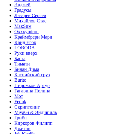
Элджей
Градусы
Лазарев Сергей
Михайлов Стас
МакSим
Oxxxymiron
Краймбрери Мари
Крид Егор
LOBODA
Руки вверх
Баста
Тимати
Билан Дима
Каспийский груз
Burito
Пирожков Артур
Гагарина Полина
Мот
Feduk
Скриптонит
MiyaGi & Эндшпиль
Грибы
Киркоров Филипп
Джиган
Jah Khalib