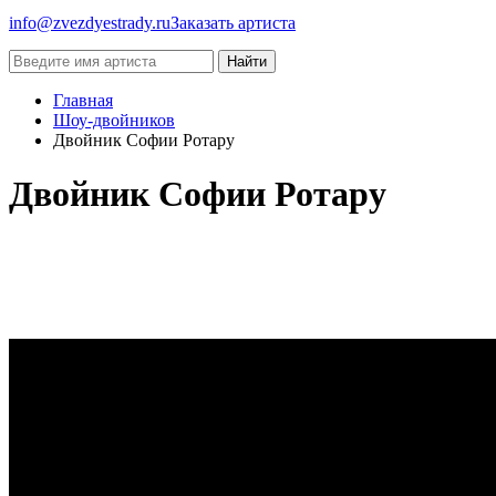
info@zvezdyestrady.ru
Заказать артиста
Найти
Главная
Шоу-двойников
Двойник Софии Ротару
Двойник Софии Ротару