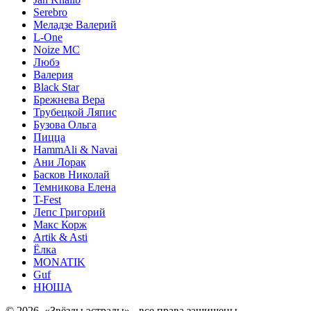
Serebro
Меладзе Валерий
L-One
Noize MC
Любэ
Валерия
Black Star
Брежнева Вера
Трубецкой Ляпис
Бузова Ольга
Пицца
HammAli & Navai
Ани Лорак
Басков Николай
Темникова Елена
T-Fest
Лепс Григорий
Макс Корж
Artik & Asti
Ёлка
MONATIK
Guf
НЮША
© 2026, «Звёзды эстрады» - все права защищены.